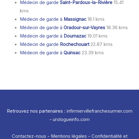
Médecin de garde
Saint-Pardoux-la-Rivière
15.41
kms
Médecin de garde à
Massignac
18.1 kms
Médecin de garde à
Oradour-sur-Vayres
18.36 kms
Médecin de garde à
Dournazac
19.01 kms
Médecin de garde
Rochechouart
22.87 kms
Médecin de garde à
Quinsac
23.39 kms
Retrouvez nos partenaires :
infirmiervillefranchesurmer.com
-
urologueinfo.com
Contactez-nous
-
Mentions légales
-
Confidentialité et