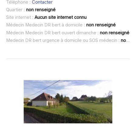
Téléphone :
Contacter
Quartier :
non renseigné
Site internet :
Aucun site internet connu
Médecin Medecin DR bert à domicile :
non renseigné
Médecin Medecin DR bert ouvert dimanche :
non renseigné
Medecin DR bert urgence à domicile ou SOS médecin :
non renseigné