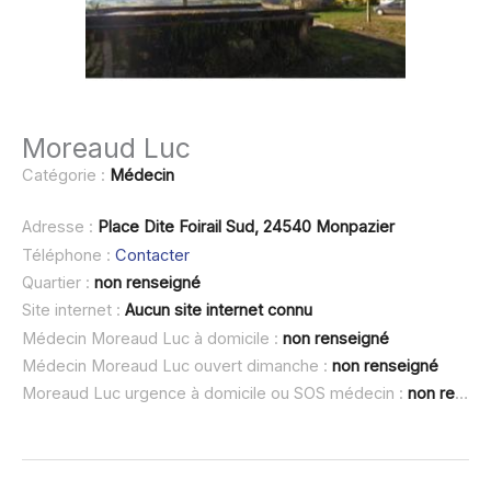
Moreaud Luc
Catégorie :
Médecin
Adresse :
Place Dite Foirail Sud, 24540 Monpazier
Téléphone :
Contacter
Quartier :
non renseigné
Site internet :
Aucun site internet connu
Médecin Moreaud Luc à domicile :
non renseigné
Médecin Moreaud Luc ouvert dimanche :
non renseigné
Moreaud Luc urgence à domicile ou SOS médecin :
non renseigné