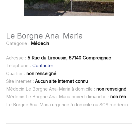
Le Borgne Ana-Maria
Catégorie :
Médecin
Adresse :
5 Rue du Limousin, 87140 Compreignac
Téléphone :
Contacter
Quartier :
non renseigné
Site internet :
Aucun site internet connu
Médecin Le Borgne Ana-Maria à domicile :
non renseigné
Médecin Le Borgne Ana-Maria ouvert dimanche :
non renseigné
Le Borgne Ana-Maria urgence à domicile ou SOS médecin :
no