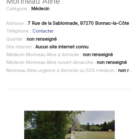
Morineau Aline
Catégorie :
Médecin
Adresse :
7 Rue de la Sablonnade, 87270 Bonnac-la-Côte
Téléphone :
Contacter
Quartier :
non renseigné
Site internet :
Aucun site internet connu
Médecin Morineau Aline à domicile :
non renseigné
Médecin Morineau Aline ouvert dimanche :
non renseigné
Morineau Aline urgence à domicile ou SOS médecin :
non renseigné