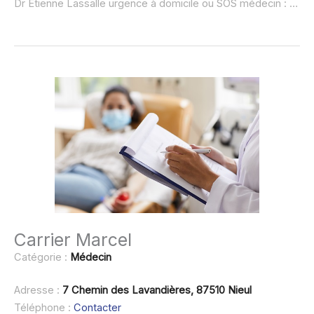
Dr Etienne Lassalle urgence à domicile ou SOS médecin :
non 
Carrier Marcel
Catégorie :
Médecin
Adresse :
7 Chemin des Lavandières, 87510 Nieul
Téléphone :
Contacter