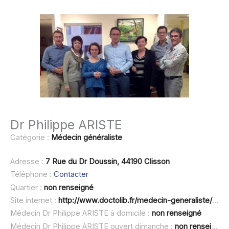
Dr Philippe ARISTE
Catégorie :
Médecin généraliste
Adresse :
7 Rue du Dr Doussin, 44190 Clisson
Téléphone :
Contacter
Quartier :
non renseigné
Site internet :
http://www.doctolib.fr/medecin-generaliste/clisson/philippe-ariste
Médecin Dr Philippe ARISTE à domicile :
non renseigné
Médecin Dr Philippe ARISTE ouvert dimanche :
non renseigné