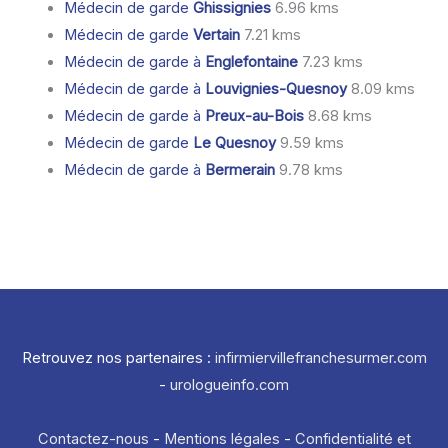
Médecin de garde
Ghissignies
6.96 kms
Médecin de garde
Vertain
7.21 kms
Médecin de garde à
Englefontaine
7.23 kms
Médecin de garde à
Louvignies-Quesnoy
8.09 kms
Médecin de garde à
Preux-au-Bois
8.68 kms
Médecin de garde
Le Quesnoy
9.59 kms
Médecin de garde à
Bermerain
9.78 kms
Retrouvez nos partenaires :
infirmiervillefranchesurmer.com
-
urologueinfo.com
Contactez-nous
-
Mentions légales
-
Confidentialité et