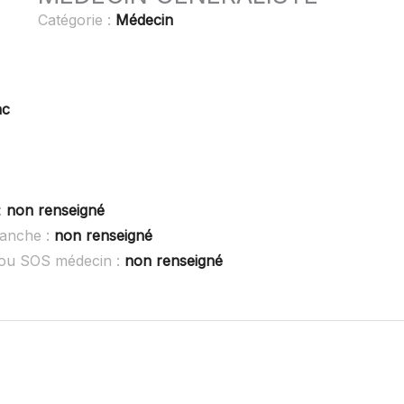
Catégorie :
Médecin
ac
:
non renseigné
anche :
non renseigné
ou SOS médecin :
non renseigné