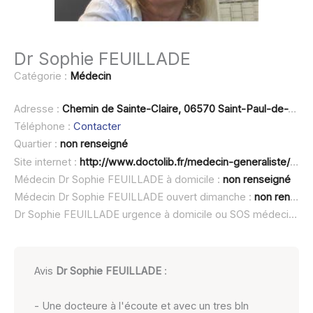
Dr Sophie FEUILLADE
Catégorie :
Médecin
Adresse :
Chemin de Sainte-Claire, 06570 Saint-Paul-de-Vence
Téléphone :
Contacter
Quartier :
non renseigné
Site internet :
http://www.doctolib.fr/medecin-generaliste/saint-paul-de-vence/sophie-feuillade
Médecin Dr Sophie FEUILLADE à domicile :
non renseigné
Médecin Dr Sophie FEUILLADE ouvert dimanche :
non renseigné
Dr Sophie FEUILLADE urgence à domicile ou SOS médecin :
no
Avis
Dr Sophie FEUILLADE
:
- Une docteure à l'écoute et avec un tres bln