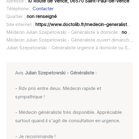
Adresse :
10 Route de Vence, 06570 Saint-Paul-de-Vence
Téléphone :
Contacter
Quartier :
non renseigné
Site internet :
https://www.doctolib.fr/medecin-generaliste/saint-paul-de-vence/julian-szepetowski
Médecin Julian Szepetowski - Généraliste à domicile :
non renseigné
Médecin Julian Szepetowski - Généraliste ouvert dimanche :
n
Julian Szepetowski - Généraliste urgence à domicile ou SOS médecin :
Avis
Julian Szepetowski - Généraliste
:
- Rdv pris entre deux. Médecin rapide et
sympathique !
- Médecin généraliste très disponible. Appréciable
surtout quand il s'agit de consultation en urgence.
- Je recommande !