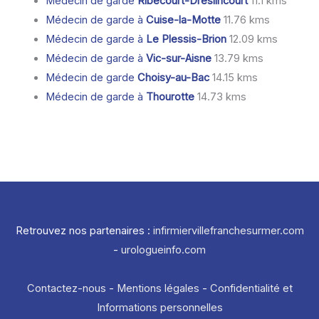
Médecin de garde
Ribécourt-Dreslincourt
11.1 kms
Médecin de garde à
Cuise-la-Motte
11.76 kms
Médecin de garde à
Le Plessis-Brion
12.09 kms
Médecin de garde à
Vic-sur-Aisne
13.79 kms
Médecin de garde
Choisy-au-Bac
14.15 kms
Médecin de garde à
Thourotte
14.73 kms
Retrouvez nos partenaires :
infirmiervillefranchesurmer.com
-
urologueinfo.com
Contactez-nous
-
Mentions légales
-
Confidentialité et
Informations personnelles