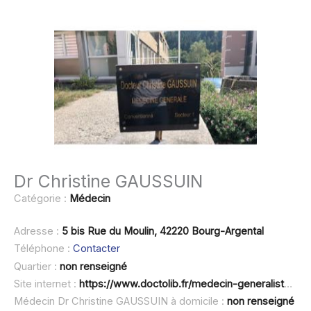
Dr Christine GAUSSUIN
Catégorie :
Médecin
Adresse :
5 bis Rue du Moulin, 42220 Bourg-Argental
Téléphone :
Contacter
Quartier :
non renseigné
Site internet :
https://www.doctolib.fr/medecin-generaliste/bourg-argental/christine-gaussuin
Médecin Dr Christine GAUSSUIN à domicile :
non renseigné