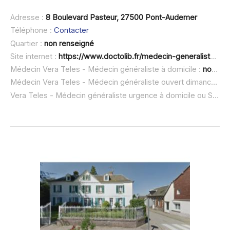
Adresse :
8 Boulevard Pasteur, 27500 Pont-Audemer
Téléphone :
Contacter
Quartier :
non renseigné
Site internet :
https://www.doctolib.fr/medecin-generaliste/pont-audemer/vera-teles
Médecin Vera Teles - Médecin généraliste à domicile :
non renseigné
Médecin Vera Teles - Médecin généraliste ouvert dimanche :
n
Vera Teles - Médecin généraliste urgence à domicile ou SOS médecin :