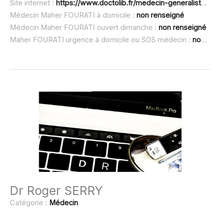
Site internet :
https://www.doctolib.fr/medecin-generaliste/la-loupe/maher-fourati
Médecin Maher FOURATI à domicile :
non renseigné
Médecin Maher FOURATI ouvert dimanche :
non renseigné
Maher FOURATI urgence à domicile ou SOS médecin :
non renseigné
Dr Roger SERRY
Catégorie :
Médecin