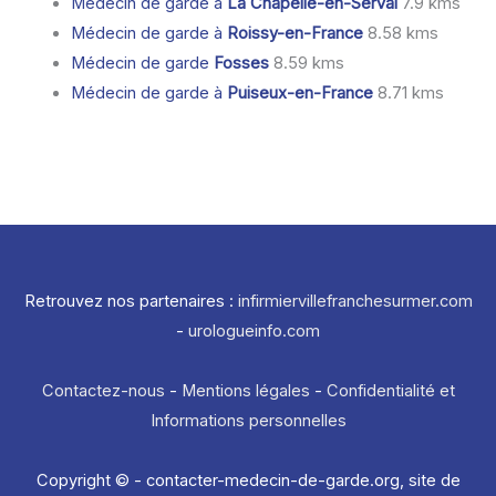
Médecin de garde à
La Chapelle-en-Serval
7.9 kms
Médecin de garde à
Roissy-en-France
8.58 kms
Médecin de garde
Fosses
8.59 kms
Médecin de garde à
Puiseux-en-France
8.71 kms
Retrouvez nos partenaires :
infirmiervillefranchesurmer.com
-
urologueinfo.com
Contactez-nous
-
Mentions légales
-
Confidentialité et
Informations personnelles
Copyright © - contacter-medecin-de-garde.org, site de