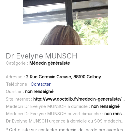
Dr Evelyne MUNSCH
Catégorie :
Médecin généraliste
Adresse :
2 Rue Germain Creuse, 88190 Golbey
Téléphone :
Contacter
Quartier :
non renseigné
Site internet :
http://www.doctolib.fr/medecin-generaliste/golbey/evelyne-munsch
Médecin Dr Evelyne MUNSCH à domicile :
non renseigné
Médecin Dr Evelyne MUNSCH ouvert dimanche :
non renseigné
Dr Evelyne MUNSCH urgence à domicile ou SOS médecin :
no
* Cette liste sur contacter-medecin-de-garde.org avec les