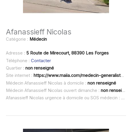
Afanassieff Nicolas
Catégorie :
Médecin
Adresse :
5 Route de Mirecourt, 88390 Les Forges
Téléphone :
Contacter
Quartier :
non renseigné
Site internet :
https://www.maiia.com/medecin-generaliste/88390-les-forges/afanassieff-nicolas
Médecin Afanassieff Nicolas à domicile :
non renseigné
Médecin Afanassieff Nicolas ouvert dimanche :
non renseigné
Afanassieff Nicolas urgence à domicile ou SOS médecin :
non 