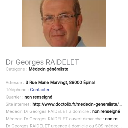
Dr Georges RAIDELET
Catégorie :
Médecin généraliste
Adresse :
3 Rue Marie Marvingt, 88000 Épinal
Téléphone :
Contacter
Quartier :
non renseigné
Site internet :
http://www.doctolib.fr/medecin-generaliste/epinal/georges-raidelet
Médecin Dr Georges RAIDELET à domicile :
non renseigné
Médecin Dr Georges RAIDELET ouvert dimanche :
non renseigné
Dr Georges RAIDELET urgence à domicile ou SOS médecin :
n