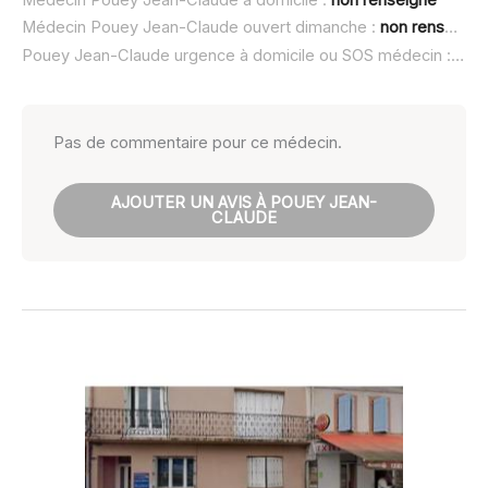
Médecin Pouey Jean-Claude à domicile :
non renseigné
Médecin Pouey Jean-Claude ouvert dimanche :
non renseigné
Pouey Jean-Claude urgence à domicile ou SOS médecin :
non 
Pas de commentaire pour ce médecin.
AJOUTER UN AVIS À POUEY JEAN-
CLAUDE