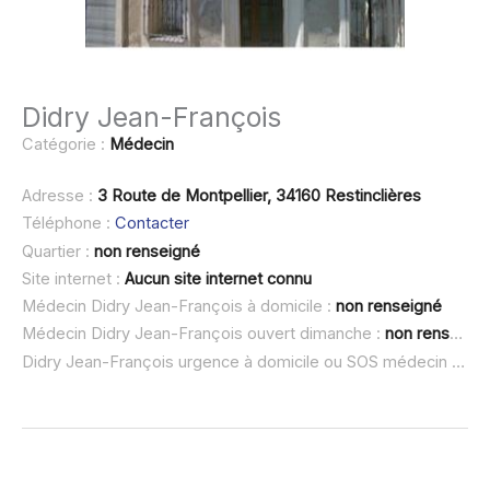
Didry Jean-François
Catégorie :
Médecin
Adresse :
3 Route de Montpellier, 34160 Restinclières
Téléphone :
Contacter
Quartier :
non renseigné
Site internet :
Aucun site internet connu
Médecin Didry Jean-François à domicile :
non renseigné
Médecin Didry Jean-François ouvert dimanche :
non renseigné
Didry Jean-François urgence à domicile ou SOS médecin :
non