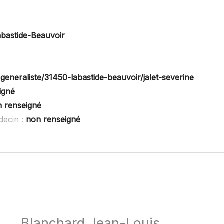
abastide-Beauvoir
eneraliste/31450-labastide-beauvoir/jalet-severine
igné
 renseigné
decin :
non renseigné
Blanchard Jean-Louis