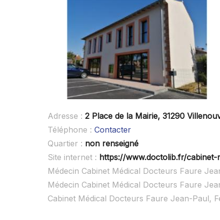
Adresse :
2 Place de la Mairie, 31290 Villenouv
Téléphone :
Contacter
Quartier :
non renseigné
Site internet :
https://www.doctolib.fr/cabinet-
Médecin Cabinet Médical Docteurs Faure Jean
Médecin Cabinet Médical Docteurs Faure Jean
Cabinet Médical Docteurs Faure Jean-Paul, F