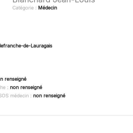
Catégorie :
Médecin
llefranche-de-Lauragais
n renseigné
he :
non renseigné
 SOS médecin :
non renseigné