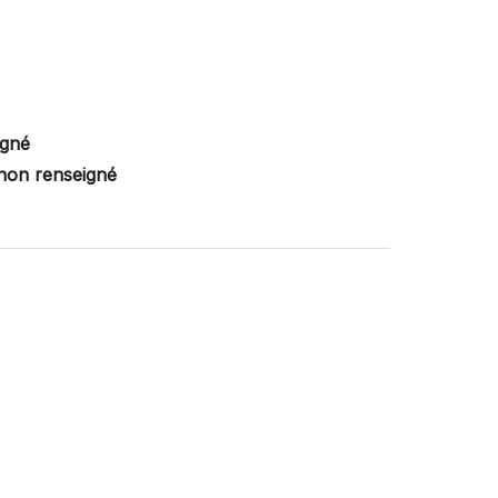
igné
non renseigné