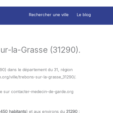
Rechercher une ville
Le blog
ur-la-Grasse (31290).
290) dans le département du 31, région
.org/ville/trebons-sur-la-grasse_31290/.
le sur contacter-medecin-de-garde.org
450 habitants
) et aux environs du
31290
: