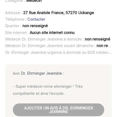
Catégorie :
Médecin
Adresse :
27 Rue Anatole France, 57270 Uckange
Téléphone :
Contacter
Quartier :
non renseigné
Site internet :
Aucun site internet connu
Médecin Dr. Ehrminger Jeannine à domicile :
non renseigné
Médecin Dr. Ehrminger Jeannine ouvert dimanche :
non renseigné
Dr. Ehrminger Jeannine urgence à domicile ou SOS médecin :
n
Avis
Dr. Ehrminger Jeannine
:
- Super médecin mme ehrminger ! Très
compétente et âme l’ecoute.
AJOUTER UN AVIS À DR. EHRMINGER
JEANNINE