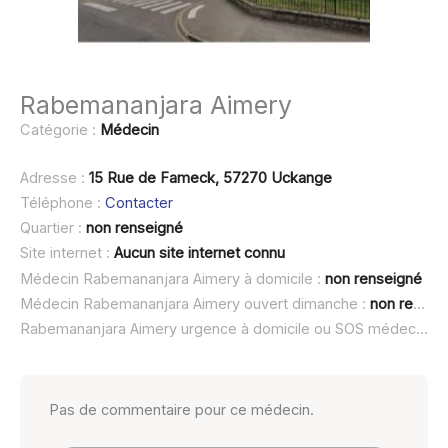
Rabemananjara Aimery
Catégorie :
Médecin
Adresse :
15 Rue de Fameck, 57270 Uckange
Téléphone :
Contacter
Quartier :
non renseigné
Site internet :
Aucun site internet connu
Médecin Rabemananjara Aimery à domicile :
non renseigné
Médecin Rabemananjara Aimery ouvert dimanche :
non renseigné
Rabemananjara Aimery urgence à domicile ou SOS médecin :
n
Pas de commentaire pour ce médecin.