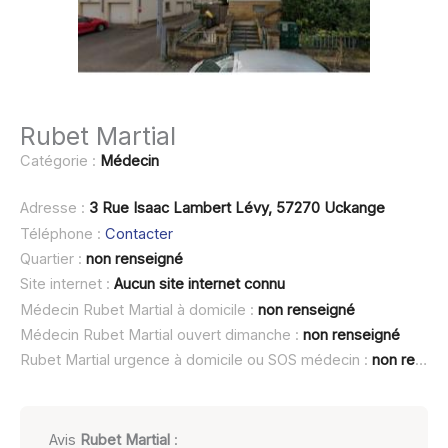
Rubet Martial
Catégorie :
Médecin
Adresse :
3 Rue Isaac Lambert Lévy, 57270 Uckange
Téléphone :
Contacter
Quartier :
non renseigné
Site internet :
Aucun site internet connu
Médecin Rubet Martial à domicile :
non renseigné
Médecin Rubet Martial ouvert dimanche :
non renseigné
Rubet Martial urgence à domicile ou SOS médecin :
non renseigné
Avis
Rubet Martial
: