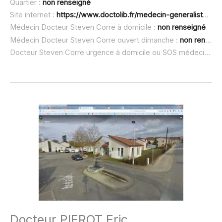
Quartier :
non renseigné
Site internet :
https://www.doctolib.fr/medecin-generaliste/colombey-les-belles/steven-corre
Médecin Docteur Steven Corre à domicile :
non renseigné
Médecin Docteur Steven Corre ouvert dimanche :
non renseigné
Docteur Steven Corre urgence à domicile ou SOS médecin :
no
Docteur PIEROT Eric