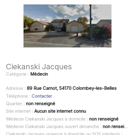
Ciekanski Jacques
Catégorie :
Médecin
Adresse :
89 Rue Carnot, 54170 Colombey-les-Belles
Téléphone :
Contacter
Quartier :
non renseigné
Site internet :
Aucun site internet connu
Médecin Ciekanski Jacques à domicile :
non renseigné
Médecin Ciekanski Jacques ouvert dimanche :
non renseigné
Ciekanski Jacques urgence à domicile ou SOS médecin :
non r