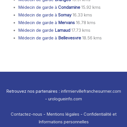
Médecin de garde à
Condamine
15.92 kms
Médecin de garde à
Sornay
16.33 kms
Médecin de garde à
Mervans
16.78 kms
Médecin de garde
Larnaud
17.73 kms
Médecin de garde à
Bellevesvre
18.56 kms
Retrouvez nos partenaires :
infirmiervillefranchesurmer.com
-
urologueinfo.com
Contactez-nous
-
Mentions légales
-
Confidentialité et
Informations personnelles