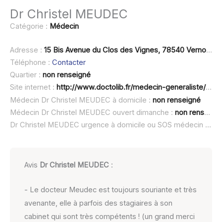
Dr Christel MEUDEC
Catégorie :
Médecin
Adresse :
15 Bis Avenue du Clos des Vignes, 78540 Vernouillet
Téléphone :
Contacter
Quartier :
non renseigné
Site internet :
http://www.doctolib.fr/medecin-generaliste/vernouillet/christel-meudec
Médecin Dr Christel MEUDEC à domicile :
non renseigné
Médecin Dr Christel MEUDEC ouvert dimanche :
non renseigné
Dr Christel MEUDEC urgence à domicile ou SOS médecin :
non
Avis
Dr Christel MEUDEC
:
- Le docteur Meudec est toujours souriante et très
avenante, elle à parfois des stagiaires à son
cabinet qui sont très compétents ! (un grand merci