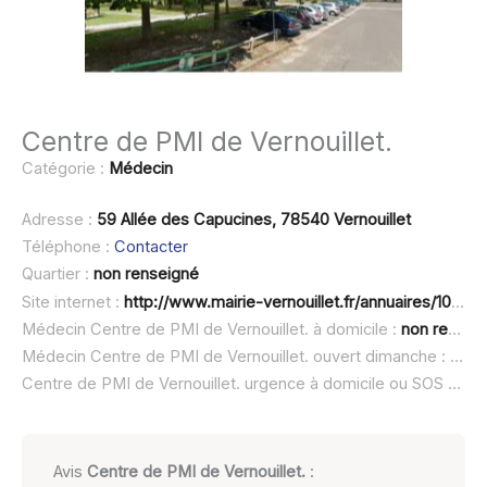
Centre de PMI de Vernouillet.
Catégorie :
Médecin
Adresse :
59 Allée des Capucines, 78540 Vernouillet
Téléphone :
Contacter
Quartier :
non renseigné
Site internet :
http://www.mairie-vernouillet.fr/annuaires/1020-annuaire-municipal-administratif/343-centre-de-pmi.html
Médecin Centre de PMI de Vernouillet. à domicile :
non renseigné
Médecin Centre de PMI de Vernouillet. ouvert dimanche :
non 
Centre de PMI de Vernouillet. urgence à domicile ou SOS médecin :
Avis
Centre de PMI de Vernouillet.
: