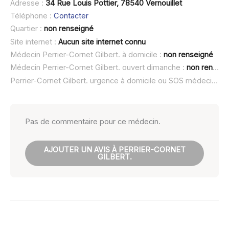
Adresse :
34 Rue Louis Pottier, 78540 Vernouillet
Téléphone :
Contacter
Quartier :
non renseigné
Site internet :
Aucun site internet connu
Médecin Perrier-Cornet Gilbert. à domicile :
non renseigné
Médecin Perrier-Cornet Gilbert. ouvert dimanche :
non renseigné
Perrier-Cornet Gilbert. urgence à domicile ou SOS médecin :
n
Pas de commentaire pour ce médecin.
AJOUTER UN AVIS À PERRIER-CORNET
GILBERT.