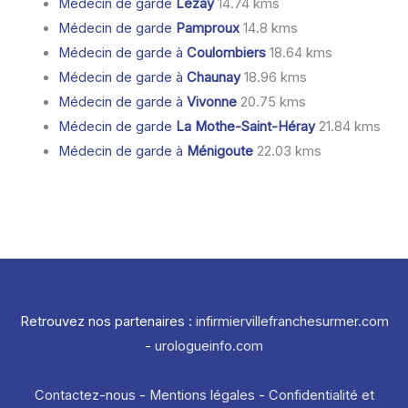
Médecin de garde
Lezay
14.74 kms
Médecin de garde
Pamproux
14.8 kms
Médecin de garde à
Coulombiers
18.64 kms
Médecin de garde à
Chaunay
18.96 kms
Médecin de garde à
Vivonne
20.75 kms
Médecin de garde
La Mothe-Saint-Héray
21.84 kms
Médecin de garde à
Ménigoute
22.03 kms
Retrouvez nos partenaires :
infirmiervillefranchesurmer.com
-
urologueinfo.com
Contactez-nous
-
Mentions légales
-
Confidentialité et