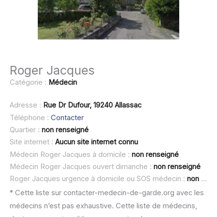
Roger Jacques
Catégorie :
Médecin
Adresse :
Rue Dr Dufour, 19240 Allassac
Téléphone :
Contacter
Quartier :
non renseigné
Site internet :
Aucun site internet connu
Médecin Roger Jacques à domicile :
non renseigné
Médecin Roger Jacques ouvert dimanche :
non renseigné
Roger Jacques urgence à domicile ou SOS médecin :
non renseigné
* Cette liste sur contacter-medecin-de-garde.org avec les
médecins n’est pas exhaustive. Cette liste de médecins,