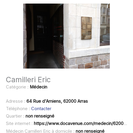
Camilleri Eric
Catégorie :
Médecin
Adresse :
64 Rue d'Amiens, 62000 Arras
Téléphone :
Contacter
Quartier :
non renseigné
Site internet :
https://www.docavenue.com/medecin/62000-arras/medecin-generaliste/camilleri-eric
Médecin Camilleri Eric à domicile :
non renseigné