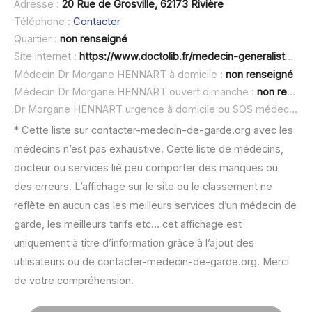
Adresse :
20 Rue de Grosville, 62173 Rivière
Téléphone :
Contacter
Quartier :
non renseigné
Site internet :
https://www.doctolib.fr/medecin-generaliste/riviere/morgane-hennart
Médecin Dr Morgane HENNART à domicile :
non renseigné
Médecin Dr Morgane HENNART ouvert dimanche :
non renseigné
Dr Morgane HENNART urgence à domicile ou SOS médecin :
n
* Cette liste sur contacter-medecin-de-garde.org avec les
médecins n’est pas exhaustive. Cette liste de médecins,
docteur ou services lié peu comporter des manques ou
des erreurs. L’affichage sur le site ou le classement ne
reflète en aucun cas les meilleurs services d’un médecin de
garde, les meilleurs tarifs etc… cet affichage est
uniquement à titre d’information grâce à l’ajout des
utilisateurs ou de contacter-medecin-de-garde.org. Merci
de votre compréhension.