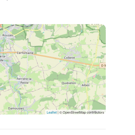
Leaflet
| © OpenStreetMap contributors