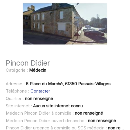
Pincon Didier
Catégorie :
Médecin
Adresse :
6 Place du Marché, 61350 Passais-Villages
Téléphone :
Contacter
Quartier :
non renseigné
Site internet :
Aucun site internet connu
Médecin Pincon Didier à domicile :
non renseigné
Médecin Pincon Didier ouvert dimanche :
non renseigné
Pincon Didier urgence à domicile ou SOS médecin :
non renseigné