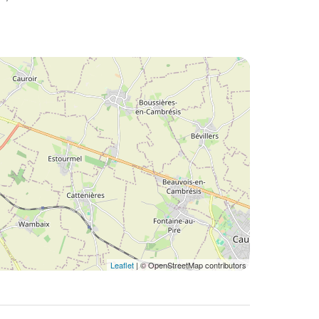
Leaflet
| © OpenStreetMap contributors