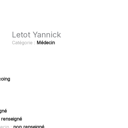
Letot Yannick
Catégorie :
Médecin
coing
gné
 renseigné
ecin :
non renseigné