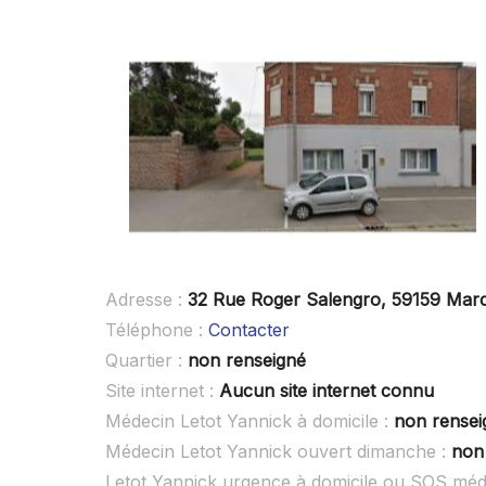
Adresse :
32 Rue Roger Salengro, 59159 Mar
Téléphone :
Contacter
Quartier :
non renseigné
Site internet :
Aucun site internet connu
Médecin Letot Yannick à domicile :
non rensei
Médecin Letot Yannick ouvert dimanche :
non
Letot Yannick urgence à domicile ou SOS méd