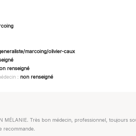
rcoing
generaliste/marcoing/olivier-caux
seigné
on renseigné
médecin :
non renseigné
MÉLANIE. Très bon médecin, professionnel, toujours souri
 je recommande.