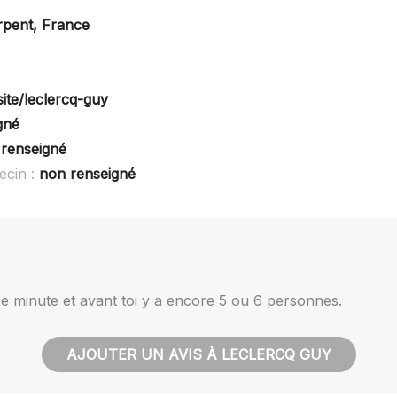
rpent, France
ite/leclercq-guy
gné
renseigné
ecin :
non renseigné
ière minute et avant toi y a encore 5 ou 6 personnes.
AJOUTER UN AVIS À LECLERCQ GUY