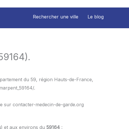
Rechercher une ville
Le blog
59164).
département du 59, région Hauts-de-France,
/marpent_59164/.
le sur contacter-medecin-de-garde.org
s
) et aux environs du
59164
: