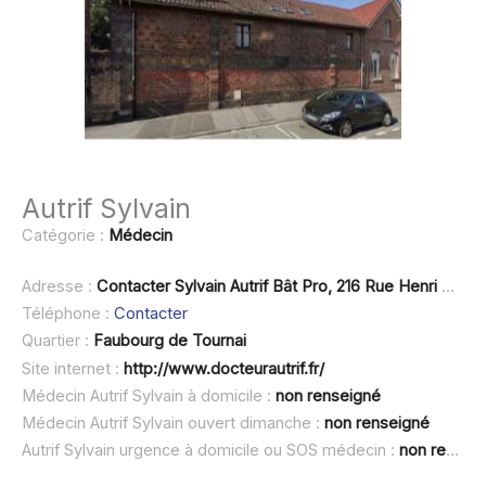
Autrif Sylvain
Catégorie :
Médecin
Adresse :
Contacter Sylvain Autrif Bât Pro, 216 Rue Henri Durre, 59230 Sai
Téléphone :
Contacter
Quartier :
Faubourg de Tournai
Site internet :
http://www.docteurautrif.fr/
Médecin Autrif Sylvain à domicile :
non renseigné
Médecin Autrif Sylvain ouvert dimanche :
non renseigné
Autrif Sylvain urgence à domicile ou SOS médecin :
non renseigné