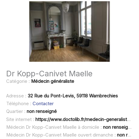
Dr Kopp-Canivet Maelle
Catégorie :
Médecin généraliste
Adresse :
32 Rue du Pont-Levis, 59118 Wambrechies
Téléphone :
Contacter
Quartier :
non renseigné
Site internet :
https://www.doctolib.fr/medecin-generaliste/wambrechies/maelle-kopp-canivet
Médecin Dr Kopp-Canivet Maelle à domicile :
non renseigné
Médecin Dr Kopp-Canivet Maelle ouvert dimanche :
non renseigné