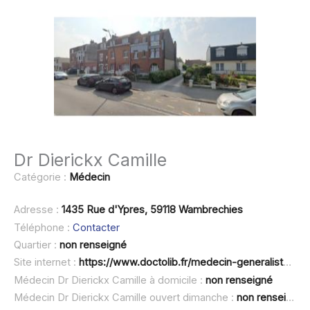
Dr Dierickx Camille
Catégorie :
Médecin
Adresse :
1435 Rue d'Ypres, 59118 Wambrechies
Téléphone :
Contacter
Quartier :
non renseigné
Site internet :
https://www.doctolib.fr/medecin-generaliste/wambrechies/camille-dierickx
Médecin Dr Dierickx Camille à domicile :
non renseigné
Médecin Dr Dierickx Camille ouvert dimanche :
non renseigné