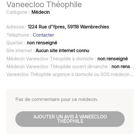
Vaneecloo Théophile
Catégorie :
Médecin
Adresse :
1224 Rue d'Ypres, 59118 Wambrechies
Téléphone :
Contacter
Quartier :
non renseigné
Site internet :
Aucun site internet connu
Médecin Vaneecloo Théophile à domicile :
non renseigné
Médecin Vaneecloo Théophile ouvert dimanche :
non renseigné
Vaneecloo Théophile urgence à domicile ou SOS médecin :
no
Pas de commentaire pour ce médecin.
AJOUTER UN AVIS À VANEECLOO
THÉOPHILE