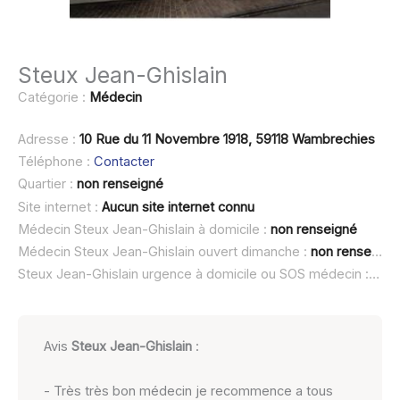
Steux Jean-Ghislain
Catégorie :
Médecin
Adresse :
10 Rue du 11 Novembre 1918, 59118 Wambrechies
Téléphone :
Contacter
Quartier :
non renseigné
Site internet :
Aucun site internet connu
Médecin Steux Jean-Ghislain à domicile :
non renseigné
Médecin Steux Jean-Ghislain ouvert dimanche :
non renseigné
Steux Jean-Ghislain urgence à domicile ou SOS médecin :
non 
Avis
Steux Jean-Ghislain
:
- Très très bon médecin je recommence a tous